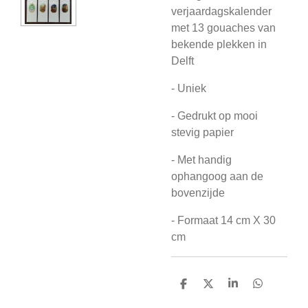
verjaardagskalender
met 13 gouaches van
bekende plekken in
Delft
- Uniek
- Gedrukt op mooi
stevig papier
- Met handig
ophangoog aan de
bovenzijde
- Formaat 14 cm X 30
cm
D
D
S
D
e
e
h
e