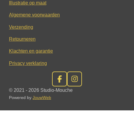
Illustratie op maat
Algemene voorwaarden
Verzending
Retourneren
Klachten en garantie
Privacy verklaring
F
I
a
n
© 2021 - 2026 Studio-Mouche
c
s
Powered by
JouwWeb
e
t
b
a
o
g
o
r
k
a