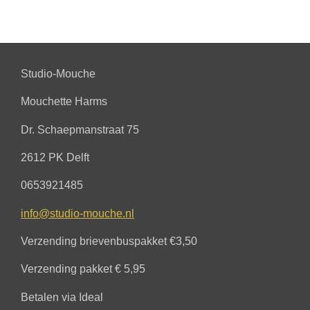
l
e
a
l
e
l
r
e
n
e
n
Studio-Mouche
Mouchette Harms
Dr. Schaepmanstraat 75
2612 PK Delft
0653921485
info@studio-mouche.nl
Verzending brievenbuspakket €3,50
Verzending pakket € 5,95
Betalen via Ideal