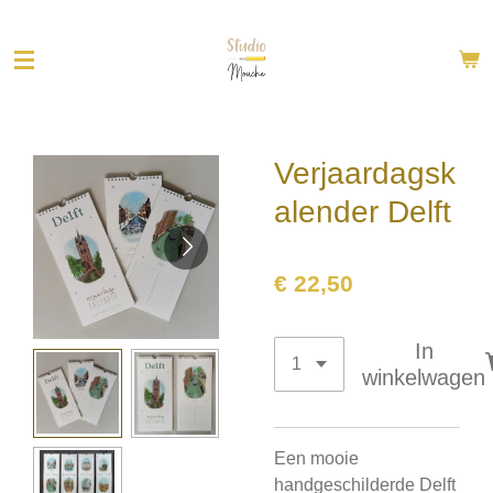
Ga
direct
naar
de
hoofdinhoud
Verjaardagsk
alender Delft
€ 22,50
In
winkelwagen
Een mooie
handgeschilderde Delft