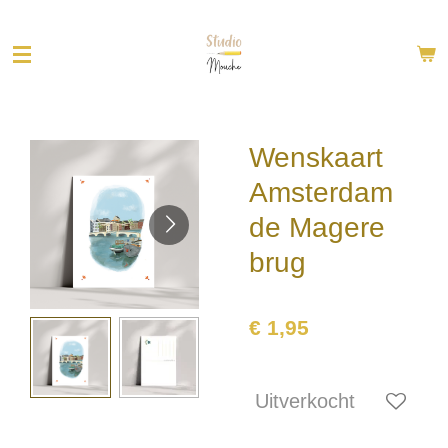
Ga
direct
naar
de
hoofdinhoud
Wenskaart
Amsterdam
de Magere
brug
€ 1,95
Uitverkocht