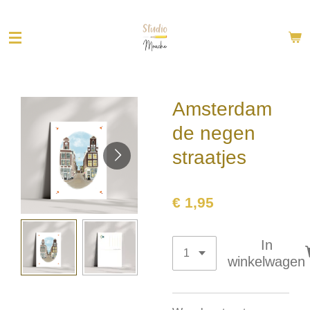
Ga
direct
naar
de
hoofdinhoud
Amsterdam
de negen
straatjes
€ 1,95
In
winkelwagen