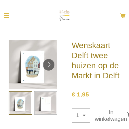
Ga
direct
naar
de
hoofdinhoud
Wenskaart
Delft twee
huizen op de
Markt in Delft
€ 1,95
In
winkelwagen