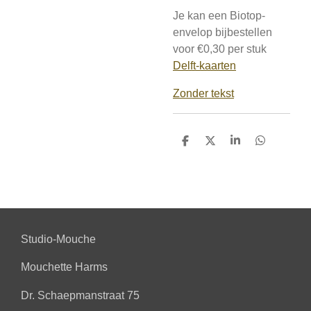
Je kan een Biotop-
envelop bijbestellen
voor €0,30 per stuk
Delft-kaarten
Zonder tekst
D
D
S
D
e
e
h
e
l
e
a
l
e
l
r
e
n
e
n
Studio-Mouche
Mouchette Harms
Dr. Schaepmanstraat 75