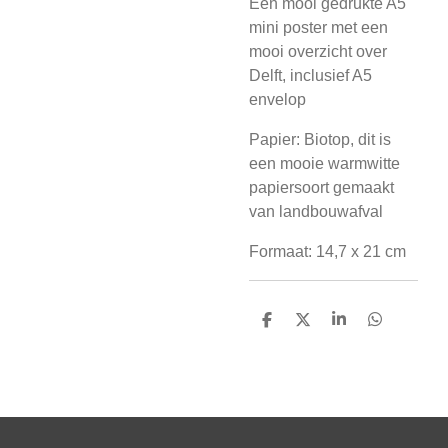
Een mooi gedrukte A5
mini poster met een
mooi overzicht over
Delft, inclusief A5
envelop
Papier: Biotop, dit is
een mooie warmwitte
papiersoort gemaakt
van landbouwafval
Formaat: 14,7 x 21 cm
D
D
S
D
e
e
h
e
l
e
a
l
e
l
r
e
n
e
n