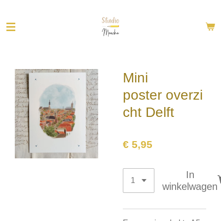
Ga
direct
naar
de
hoofdinhoud
Mini
poster overzi
cht Delft
€ 5,95
In
winkelwagen